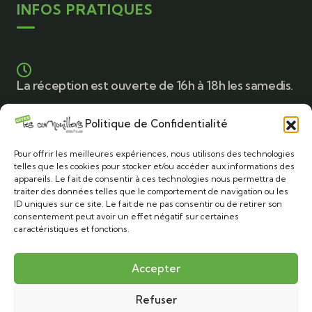
INFOS PRATIQUES
La réception est ouverte de 16h à 18h les samedis.
Politique de Confidentialité
Le commerce le plus proche se trouve à 500
mètres. (Au centre du village)
Pour offrir les meilleures expériences, nous utilisons des technologies
telles que les cookies pour stocker et/ou accéder aux informations des
appareils. Le fait de consentir à ces technologies nous permettra de
traiter des données telles que le comportement de navigation ou les
ID uniques sur ce site. Le fait de ne pas consentir ou de retirer son
Plusieurs supermarchés dans la ville de
consentement peut avoir un effet négatif sur certaines
Champagnole
caractéristiques et fonctions.
Accepter
Les animaux sont autorisés
Refuser