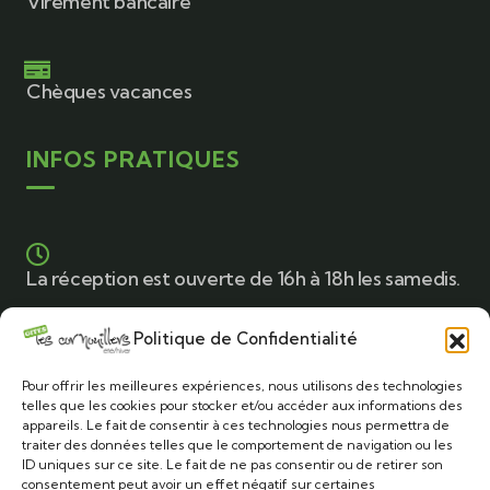
Virement bancaire
Chèques vacances
INFOS PRATIQUES
La réception est ouverte de 16h à 18h les samedis.
Politique de Confidentialité
Le commerce le plus proche se trouve à 500
mètres. (Au centre du village)
Pour offrir les meilleures expériences, nous utilisons des technologies
telles que les cookies pour stocker et/ou accéder aux informations des
appareils. Le fait de consentir à ces technologies nous permettra de
traiter des données telles que le comportement de navigation ou les
ID uniques sur ce site. Le fait de ne pas consentir ou de retirer son
Plusieurs supermarchés dans la ville de
consentement peut avoir un effet négatif sur certaines